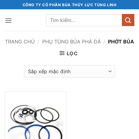
Bỏ
CÔNG TY CỔ PHẦN BÚA THỦY LỰC TÙNG LINH
qua
Tìm
nội
kiếm:
dung
TRANG CHỦ
/
PHỤ TÙNG BÚA PHÁ ĐÁ
/
PHỚT BÚA
LỌC