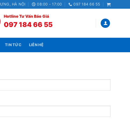
HƯNG, HÀ NỘI
08:00 - 17:00
097 184 66 55
Hotline Tư Vấn Báo Giá
097 184 66 55
TIN TỨC
LIÊN HỆ