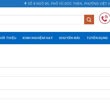
SỐ 8 NGÕ 85, PHỐ VŨ ĐỨC THẬN, PHƯỜNG VIỆT 
IỚI THIỆU
KINH NGHIỆM HAY
KHUYẾN MÃI
TUYỂN DỤNG