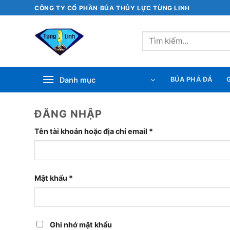
Bỏ
CÔNG TY CỔ PHẦN BÚA THỦY LỰC TÙNG LINH
qua
nội
Tìm
dung
kiếm:
Danh mục
BÚA PHÁ ĐÁ
G
ĐĂNG NHẬP
Bắt
Tên tài khoản hoặc địa chỉ email
*
buộc
Bắt
Mật khẩu
*
buộc
Ghi nhớ mật khẩu