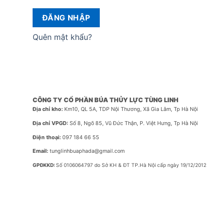
ĐĂNG NHẬP
Quên mật khẩu?
CÔNG TY CỔ PHẦN BÚA THỦY LỰC TÙNG LINH
Địa chỉ kho:
Km10, QL 5A, TDP Nội Thương, Xã Gia Lâm, Tp Hà Nội
Địa chỉ VPGD:
Số 8, Ngõ 85, Vũ Đức Thận, P. Việt Hưng, Tp Hà Nội
Điện thoại:
097 184 66 55
Email:
tunglinhbuaphada@gmail.com
GPĐKKD:
Số 0106064797 do Sở KH & ĐT TP.Hà Nội cấp ngày 19/12/2012