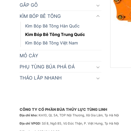
GẮP GỖ
KÌM BÓP BÊ TÔNG
Kìm Bóp Bê Tông Hàn Quốc
Kìm Bóp Bê Tông Trung Quốc
Kìm Bóp Bê Tông Việt Nam
MỎ CÀY
PHỤ TÙNG BÚA PHÁ ĐÁ
THÁO LẮP NHANH
CÔNG TY CỔ PHẦN BÚA THỦY LỰC TÙNG LINH
Địa chỉ kho:
Km10, QL 5A, TDP Nội Thương, Xã Gia Lâm, Tp Hà Nội
Địa chỉ VPGD:
Số 8, Ngõ 85, Vũ Đức Thận, P. Việt Hưng, Tp Hà Nội