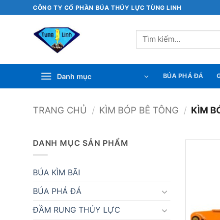
Bỏ
CÔNG TY CỔ PHẦN BÚA THỦY LỰC TÙNG LINH
qua
nội
Tìm
dung
kiếm:
Danh mục
BÚA PHÁ ĐÁ
G
TRANG CHỦ
/
KÌM BÓP BÊ TÔNG
/
KÌM B
DANH MỤC SẢN PHẨM
BÚA KÌM BÃI
BÚA PHÁ ĐÁ
ĐẦM RUNG THỦY LỰC