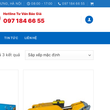
HƯNG, HÀ NỘI
08:00 - 17:00
097 184 66 55
Hotline Tư Vấn Báo Giá
097 184 66 55
TIN TỨC
LIÊN HỆ
ả 3 kết quả