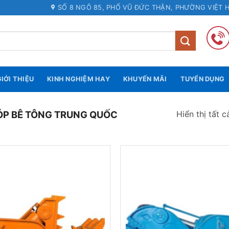
SỐ 8 NGÕ 85, PHỐ VŨ ĐỨC THẬN, PHƯỜNG VIỆT 
IỚI THIỆU
KINH NGHIỆM HAY
KHUYẾN MÃI
TUYỂN DỤNG
Hiển thị tất c
ÓP BÊ TÔNG TRUNG QUỐC