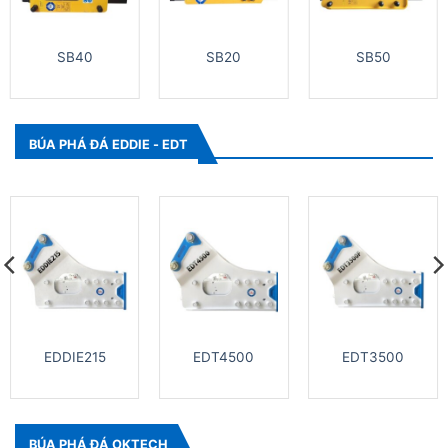
SB40
SB20
SB50
BÚA PHÁ ĐÁ EDDIE - EDT
EDDIE215
EDT4500
EDT3500
BÚA PHÁ ĐÁ OKTECH