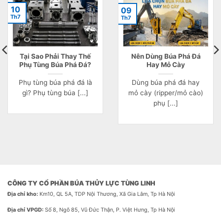
10
09
Th7
Th7
Tại Sao Phải Thay Thế
Nên Dùng Búa Phá Đá
Phụ Tùng Búa Phá Đá?
Hay Mỏ Cày
Phụ tùng búa phá đá là
Dùng búa phá đá hay
gì? Phụ tùng búa [...]
mỏ cày (ripper/mỏ cào)
phụ [...]
CÔNG TY CỔ PHẦN BÚA THỦY LỰC TÙNG LINH
Địa chỉ kho:
Km10, QL 5A, TDP Nội Thương, Xã Gia Lâm, Tp Hà Nội
Địa chỉ VPGD:
Số 8, Ngõ 85, Vũ Đức Thận, P. Việt Hưng, Tp Hà Nội