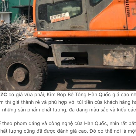
ZZC
có giá vừa phải; Kìm Bóp Bê Tông Hàn Quốc giá cao n
 thì giá thành rẻ và phù hợp với túi tiền của khách hàng h
ó những sản phẩm chất lượng, đa dạng màu sắc và kiểu các
ế theo phom dáng và công nghệ của Hàn Quốc, nhìn rất bắt
hất lượng cũng đã được đánh giá cao. Đó có thể nói là mộ