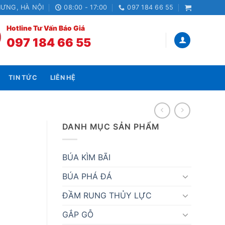
HƯNG, HÀ NỘI
08:00 - 17:00
097 184 66 55
Hotline Tư Vấn Báo Giá
097 184 66 55
TIN TỨC
LIÊN HỆ
DANH MỤC SẢN PHẨM
BÚA KÌM BÃI
BÚA PHÁ ĐÁ
ĐẦM RUNG THỦY LỰC
GẮP GỖ