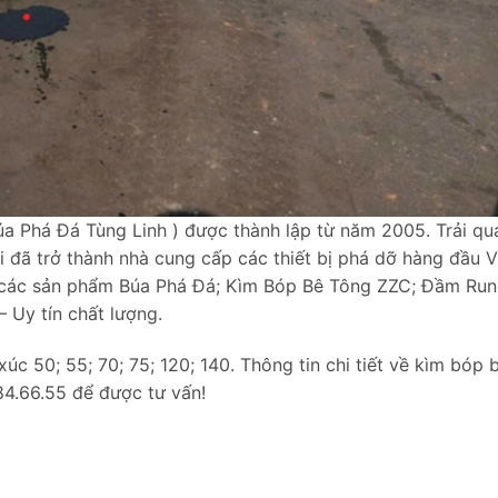
a Phá Đá Tùng Linh ) được thành lập từ năm 2005. Trải qu
i đã trở thành nhà cung cấp các thiết bị phá dỡ hàng đầu V
các sản phẩm Búa Phá Đá; Kìm Bóp Bê Tông ZZC; Đầm Ru
– Uy tín chất lượng.
úc 50; 55; 70; 75; 120; 140. Thông tin chi tiết về kìm bóp 
184.66.55 để được tư vấn!