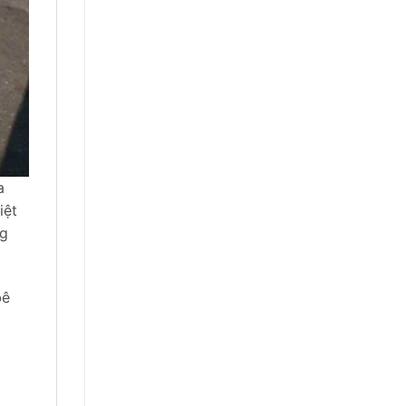
a
iệt
ng
bê