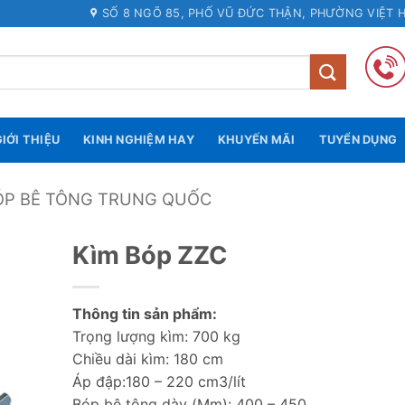
SỐ 8 NGÕ 85, PHỐ VŨ ĐỨC THẬN, PHƯỜNG VIỆT 
IỚI THIỆU
KINH NGHIỆM HAY
KHUYẾN MÃI
TUYỂN DỤNG
ÓP BÊ TÔNG TRUNG QUỐC
Kìm Bóp ZZC
Thông tin sản phẩm:
Trọng lượng kìm: 700 kg
Chiều dài kìm: 180 cm
Áp đập:180 – 220 cm3/lít
Bóp bê tông dày (Mm): 400 – 450