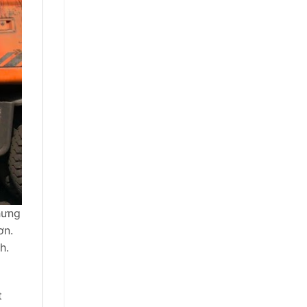
hưng
ơn.
h.
t