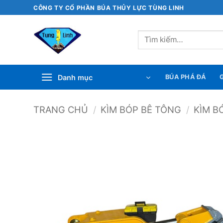
Bỏ
CÔNG TY CỔ PHẦN BÚA THỦY LỰC TÙNG LINH
qua
nội
Tìm
dung
kiếm:
Danh mục
BÚA PHÁ ĐÁ
G
TRANG CHỦ
/
KÌM BÓP BÊ TÔNG
/
KÌM B