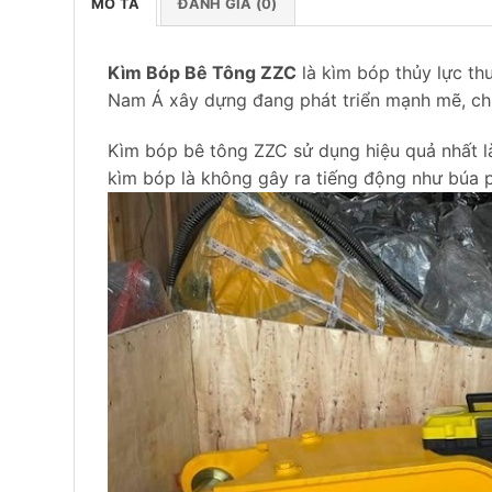
MÔ TẢ
ĐÁNH GIÁ (0)
Kìm Bóp Bê Tông ZZC
là kìm bóp thủy lực t
Nam Á xây dựng đang phát triển mạnh mẽ, chín
Kìm bóp bê tông ZZC sử dụng hiệu quả nhất l
kìm bóp là không gây ra tiếng động như búa p