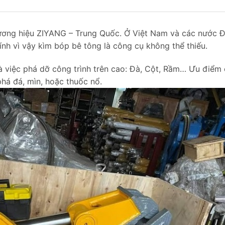
hương hiệu ZIYANG – Trung Quốc. Ở Việt Nam và các nước 
h vì vậy kìm bóp bê tông là công cụ không thể thiếu.
à việc phá dỡ công trình trên cao: Đà, Cột, Rầm… Ưu điểm
há đá, mìn, hoặc thuốc nổ.