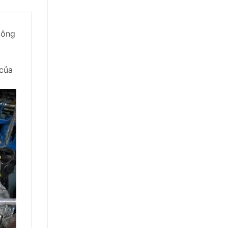
Đông
 của