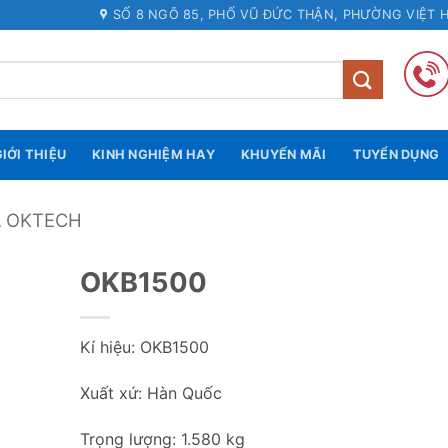
SỐ 8 NGÕ 85, PHỐ VŨ ĐỨC THẬN, PHƯỜNG VIỆT 
IỚI THIỆU
KINH NGHIỆM HAY
KHUYẾN MÃI
TUYỂN DỤNG
Á OKTECH
OKB1500
Kí hiệu: OKB1500
Xuất xứ: Hàn Quốc
Trọng lượng: 1.580 kg