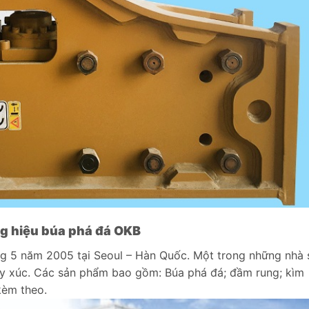
ng hiệu búa phá đá OKB
g 5 năm 2005 tại Seoul – Hàn Quốc. Một trong những nhà 
máy xúc. Các sản phẩm bao gồm: Búa phá đá; đầm rung; kìm
kèm theo.