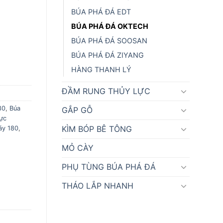
BÚA PHÁ ĐÁ EDT
BÚA PHÁ ĐÁ OKTECH
BÚA PHÁ ĐÁ SOOSAN
BÚA PHÁ ĐÁ ZIYANG
HÀNG THANH LÝ
ĐẦM RUNG THỦY LỰC
80
,
Búa
GẮP GỖ
lực
KÌM BÓP BÊ TÔNG
áy 180
,
MỎ CÀY
PHỤ TÙNG BÚA PHÁ ĐÁ
THÁO LẮP NHANH