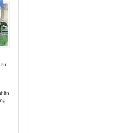
thu
u
nhận
ông