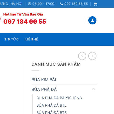
HƯNG, HÀ NỘI
08:00 - 17:00
097 184 66 55
Hotline Tư Vấn Báo Giá
097 184 66 55
TIN TỨC
LIÊN HỆ
DANH MỤC SẢN PHẨM
BÚA KÌM BÃI
BÚA PHÁ ĐÁ
BÚA PHÁ ĐÁ BAIYISHENG
BÚA PHÁ ĐÁ BTL
BÚA PHÁ ĐÁ BTS