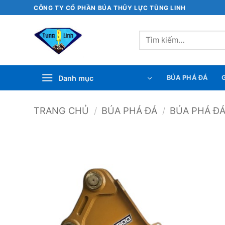
Bỏ
CÔNG TY CỔ PHẦN BÚA THỦY LỰC TÙNG LINH
qua
nội
Tìm
dung
kiếm:
Danh mục
BÚA PHÁ ĐÁ
G
TRANG CHỦ
/
BÚA PHÁ ĐÁ
/
BÚA PHÁ Đ