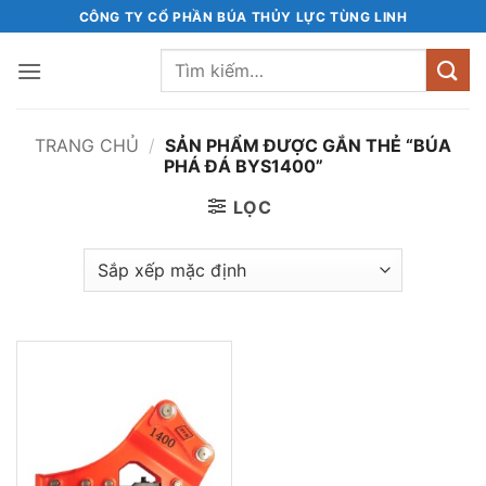
Bỏ
CÔNG TY CỔ PHẦN BÚA THỦY LỰC TÙNG LINH
qua
Tìm
nội
kiếm:
dung
TRANG CHỦ
/
SẢN PHẨM ĐƯỢC GẮN THẺ “BÚA
PHÁ ĐÁ BYS1400”
LỌC