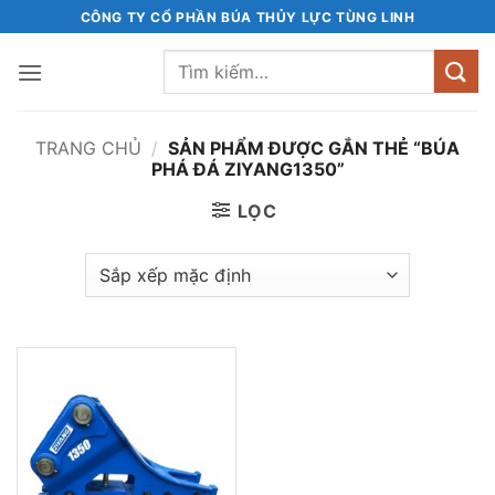
Bỏ
CÔNG TY CỔ PHẦN BÚA THỦY LỰC TÙNG LINH
qua
Tìm
nội
kiếm:
dung
TRANG CHỦ
/
SẢN PHẨM ĐƯỢC GẮN THẺ “BÚA
PHÁ ĐÁ ZIYANG1350”
LỌC