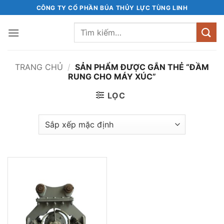
Bỏ
CÔNG TY CỔ PHẦN BÚA THỦY LỰC TÙNG LINH
qua
Tìm
nội
kiếm:
dung
TRANG CHỦ
/
SẢN PHẨM ĐƯỢC GẮN THẺ “ĐẦM
RUNG CHO MÁY XÚC”
LỌC