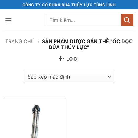
Bỏ
CÔNG TY CỔ PHẦN BÚA THỦY LỰC TÙNG LINH
qua
Tìm
nội
kiếm:
dung
TRANG CHỦ
/
SẢN PHẨM ĐƯỢC GẮN THẺ “ỐC DỌC
BÚA THỦY LỰC”
LỌC