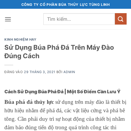
Bỏ
CÔNG TY CỔ PHẦN BÚA THỦY LỰC TÙNG LINH
qua
Tìm
nội
kiếm:
dung
KINH NGHIỆM HAY
Sử Dụng Búa Phá Đá Trên Máy Đào
Đúng Cách
ĐĂNG VÀO
29 THÁNG 3, 2021
BỞI
ADMIN
Cách Sử Dụng Búa Phá Đá | Một Số Điểm Cần Lưu Ý
Búa phá đá thủy lực
sử dụng trên máy đào là thiết bị
hữu hiệu nhằm để phá đá, các vật liệu cứng và phá bê
tông. Cần phải duy trì sự hoạt động của thiết bị nhằm
đảm bảo đúng tiến độ trong quá trình công tác thi