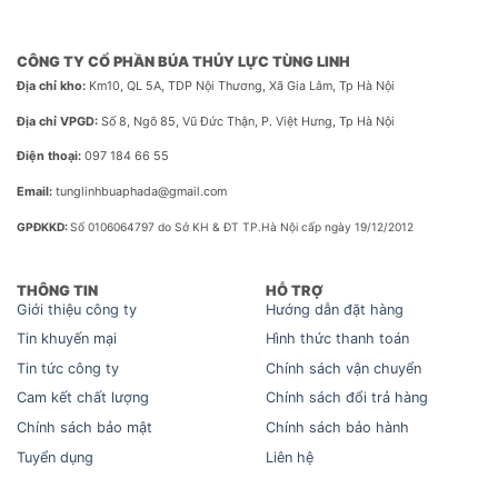
CÔNG TY CỔ PHẦN BÚA THỦY LỰC TÙNG LINH
Địa chỉ kho:
Km10, QL 5A, TDP Nội Thương, Xã Gia Lâm, Tp Hà Nội
Địa chỉ VPGD:
Số 8, Ngõ 85, Vũ Đức Thận, P. Việt Hưng, Tp Hà Nội
Điện thoại:
097 184 66 55
Email:
tunglinhbuaphada@gmail.com
GPĐKKD:
Số 0106064797 do Sở KH & ĐT TP.Hà Nội cấp ngày 19/12/2012
THÔNG TIN
HỖ TRỢ
Giới thiệu công ty
Hướng dẫn đặt hàng
Tin khuyến mại
Hình thức thanh toán
Tin tức công ty
Chính sách vận chuyển
Cam kết chất lượng
Chính sách đổi trả hàng
Chính sách bảo mật
Chính sách bảo hành
Tuyển dụng
Liên hệ