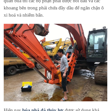
quản búa thì các bộ phận phải được bôi dầu và các
khoang bên trong phải chứa đầy dầu để ngăn chặn ô
xi hoá và nhiễm bẩn.
Hiện nay
búa phá đá thủy lực
được sử dụng khá