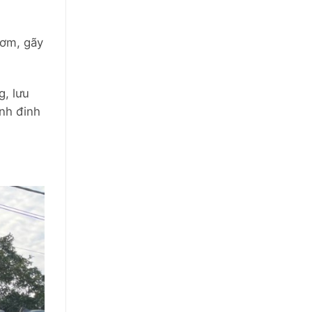
bơm, gãy
g, lưu
nh đinh