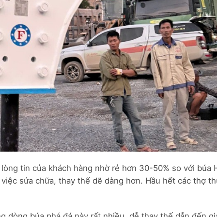
lòng tin của khách hàng nhờ rẻ hơn 30-50% so với búa 
 việc sửa chữa, thay thế dễ dàng hơn. Hầu hết các thợ th
g dòng búa phá đá này rất nhiều, dễ thay thế dẫn đến gi