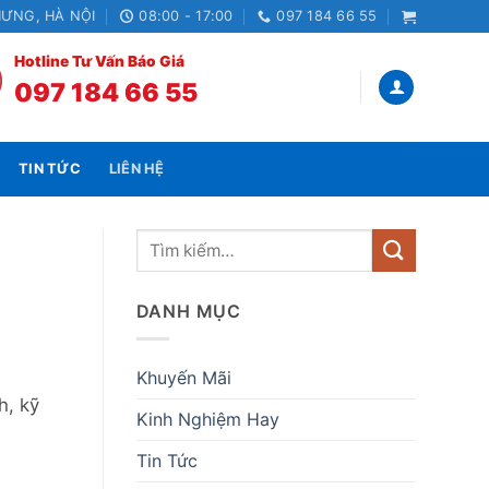
HƯNG, HÀ NỘI
08:00 - 17:00
097 184 66 55
Hotline Tư Vấn Báo Giá
097 184 66 55
TIN TỨC
LIÊN HỆ
DANH MỤC
Khuyến Mãi
h, kỹ
Kinh Nghiệm Hay
Tin Tức