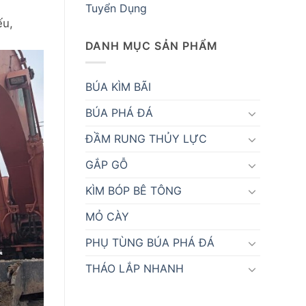
Tuyển Dụng
ếu,
DANH MỤC SẢN PHẨM
BÚA KÌM BÃI
BÚA PHÁ ĐÁ
ĐẦM RUNG THỦY LỰC
GẮP GỖ
KÌM BÓP BÊ TÔNG
MỎ CÀY
PHỤ TÙNG BÚA PHÁ ĐÁ
THÁO LẮP NHANH