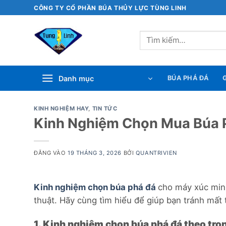
Bỏ
CÔNG TY CỔ PHẦN BÚA THỦY LỰC TÙNG LINH
qua
nội
Tìm
dung
kiếm:
Danh mục
BÚA PHÁ ĐÁ
G
KINH NGHIỆM HAY
,
TIN TỨC
Kinh Nghiệm Chọn Mua Búa 
ĐĂNG VÀO
19 THÁNG 3, 2026
BỞI
QUANTRIVIEN
Kinh nghiệm chọn búa phá đá
cho máy xúc mini 
thuật. Hãy cùng tìm hiểu để giúp bạn tránh mất
1. Kinh nghiệm chọn búa phá đá theo trọ