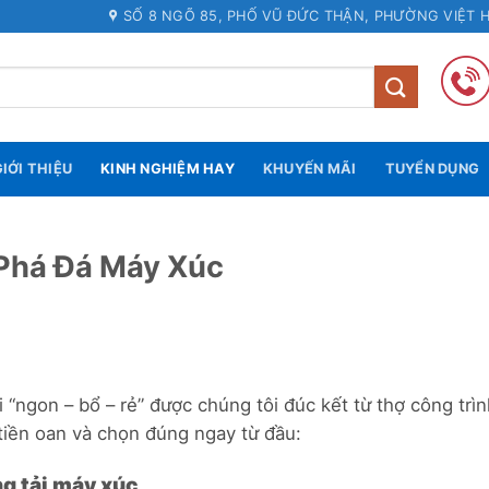
SỐ 8 NGÕ 85, PHỐ VŨ ĐỨC THẬN, PHƯỜNG VIỆT 
IỚI THIỆU
KINH NGHIỆM HAY
KHUYẾN MÃI
TUYỂN DỤNG
Phá Đá Máy Xúc
“ngon – bổ – rẻ” được chúng tôi đúc kết từ thợ công trìn
 tiền oan và chọn đúng ngay từ đầu:
ng tải máy xúc