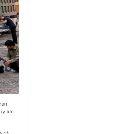
Hàn
ủy lực
á cả