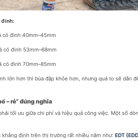
 đinh:
á đá có đinh 40mm–45mm
á đá có đinh 53mm–68mm
á đá có đinh 70mm–85mm
nh lớn hơn thì búa đập khỏe hơn, nhưng quá to sẽ dẫn đ
ổ – rẻ” đúng nghĩa
 phải tối ưu giữa chi phí và hiệu quả công việc. Một số dò
 khẳng định trên thị trường rất nhiều năm như:
EDT (EDD