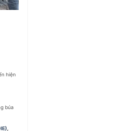
ến hiện
ng búa
IE)
,