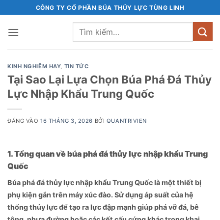
Bỏ
CÔNG TY CỔ PHẦN BÚA THỦY LỰC TÙNG LINH
qua
Tìm
nội
kiếm:
dung
KINH NGHIỆM HAY
,
TIN TỨC
Tại Sao Lại Lựa Chọn Búa Phá Đá Thủy
Lực Nhập Khẩu Trung Quốc
ĐĂNG VÀO
16 THÁNG 3, 2026
BỞI
QUANTRIVIEN
1. Tổng quan về búa phá đá thủy lực nhập khẩu Trung
Quốc
Búa phá đá thủy lực nhập khẩu Trung Quốc là một thiết bị
phụ kiện gắn trên máy xúc đào. Sử dụng áp suất của hệ
thống thủy lực để tạo ra lực đập mạnh giúp phá vỡ đá, bê
tông, nhựa đường hoặc các kết cấu cứng khác trong khai