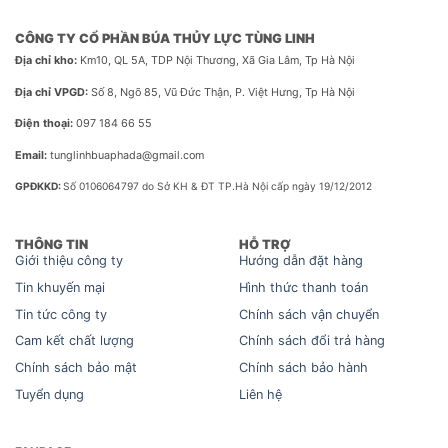
CÔNG TY CỔ PHẦN BÚA THỦY LỰC TÙNG LINH
Địa chỉ kho:
Km10, QL 5A, TDP Nội Thương, Xã Gia Lâm, Tp Hà Nội
Địa chỉ VPGD:
Số 8, Ngõ 85, Vũ Đức Thận, P. Việt Hưng, Tp Hà Nội
Điện thoại:
097 184 66 55
Email:
tunglinhbuaphada@gmail.com
GPĐKKD:
Số 0106064797 do Sở KH & ĐT TP.Hà Nội cấp ngày 19/12/2012
THÔNG TIN
HỖ TRỢ
Giới thiệu công ty
Hướng dẫn đặt hàng
Tin khuyến mại
Hình thức thanh toán
Tin tức công ty
Chính sách vận chuyển
Cam kết chất lượng
Chính sách đổi trả hàng
Chính sách bảo mật
Chính sách bảo hành
Tuyển dụng
Liên hệ